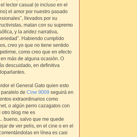
el lector casual (e incluso en el
é no) el amor por nuestro pasado
esionales", llevados por su
ructivistas, matan con su supremo
ófica, y la aridez narrativa,
"seriedad". Habiendo cumplido
os, creo yo que no tiene sentido
epetirme, como creo que en efecto
 en más de alguna ocasión. O
ás descuidado, en definitiva
loparlantes.
vidor el General Gato quien esto
g paralelo de
Cine 9009
seguirá en
ventos extraordinarios como
net, o algún perro cazagatos con
l otro blog me es
... bueno, salvo que me quede
ar de ver pelis, en el cine o en el
comentándolas en línea es casi