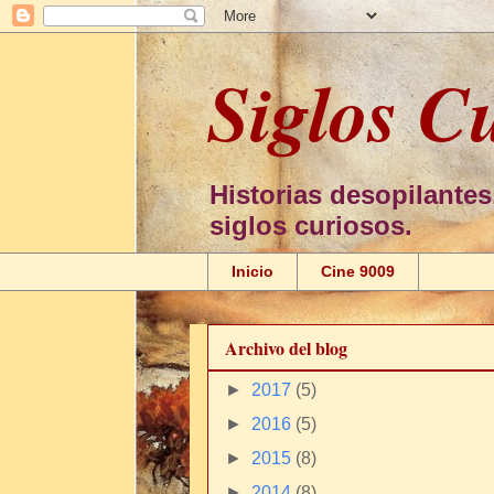
Siglos C
Historias desopilantes
siglos curiosos.
Inicio
Cine 9009
Archivo del blog
►
2017
(5)
►
2016
(5)
►
2015
(8)
►
2014
(8)