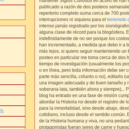
mantener Siglos Curiosos en activo se han 
publicado a razón de dos posteos semanales
repertorio completo suma cerca de 700 post
interrupciones ni siquiera para el
terremoto
intenso jamás registrado por los sismógraf
alguna clase de récord para la blogósfera. 
indefinidamente de no ser porque los costos
han incrementado, a medida que debo ir a b
más lejos, si quiero seguir manteniendo un 
posteo en particular me toma cerca de dos h
tiempo de investigación (usualmente los pos
o en línea, pero toda información debe ser co
parte más sencilla, créanlo o no), editarlo (
una imagen adecuada y de buen tamaño y res
soberana lata, también ahora y siempre)... P
.
blog ha entrado en una fase de misión cumpl
abordar la Historia no desde el registro de
para la inmortalidad, sino desde abajo, des
5).
cotidiano, incluso desde el sentido común.
de la Historia humana y viva, no una pedan
protagonistas fueran seres de carne y hueso