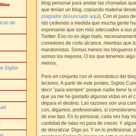
blog personal para anotar las chorradas que
ltima
que tenían un blog, copiando material desd
plagiador denunciado aquí
). Con el paso de
icas de
ido cediendo a medida que mucha gente ha
expresarse que son más adecuados a sus pe
Twitter. Eso no es algo malo, necesariamen
corredores de corto alcance, mientras que l
maratonistas. Somos menos los blogueros e
somos los mejores. O los que tenemos algo 
menos.
de Siglos
Pero en conjunto con el onomástico del blog
lectores. A partir de este posteo, Siglos Cur
decir "para siempre" porque nadie tiene la v
que ya me he gastado algunas vidas en el c
depara el destino. Las razones son una co
uel
con, digamos, profesionales, si consideram
de ese tipo. En lo personal, cada vez hay m
cantidad de ratas no para de crecer. Y algui
.
de desratizar. Digo yo. Y en lo profesional, p
el.