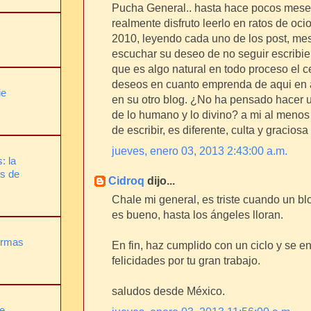
Pucha General.. hasta hace pocos meses
realmente disfruto leerlo en ratos de oc
2010, leyendo cada uno de los post, me
escuchar su deseo de no seguir escribi
que es algo natural en todo proceso el ce
deseos en cuanto emprenda de aqui en a
ie
en su otro blog. ¿No ha pensado hacer 
de lo humano y lo divino? a mi al meno
de escribir, es diferente, culta y graciosa
jueves, enero 03, 2013 2:43:00 a.m.
: la
es de
Cidroq
dijo...
Chale mi general, es triste cuando un b
es bueno, hasta los ángeles lloran.
ormas
En fin, haz cumplido con un ciclo y se 
felicidades por tu gran trabajo.
saludos desde México.
ue