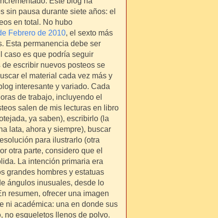
incrementado. Este blog ha
 sin pausa durante siete años: el
eos en total. No hubo
de Febrero
de 2010
, el sexto más
os. Esta permanencia debe ser
El caso es que podría seguir
 de escribir nuevos posteos se
uscar el material cada vez más y
blog interesante y variado. Cada
oras de trabajo, incluyendo el
teos salen de mis lecturas en libro
tejada, ya saben), escribirlo (la
una lata, ahora y siempre), buscar
olución para ilustrarlo (otra
or otra parte, considero que el
ida. La intención primaria era
 los grandes hombres y estatuas
de ángulos inusuales, desde lo
 En resumen, ofrecer una imagen
te ni académica: una en donde sus
, no esqueletos llenos de polvo.