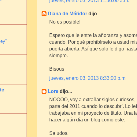
jueves, enero 03, 2013 11:56:00 a.m.
Diana de Méridor
dijo...
No es posible!
Espero que le entre la añoranza y asom
Rey"
cuando. Por qué prohibírselo a usted mi
puerta abierta. Así que solo le digo hast
siempre.
Bisous
jueves, enero 03, 2013 8:33:00 p.m.
de
Lore
dijo...
NOOOO, voy a extrañar siglos curiosos
parte del 2011 cuando lo descubrí. Lo l
trabajaba en mi proyecto de título. Una l
hacer algún día un blog como este.
Saludos.