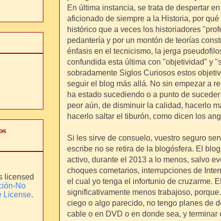
En última instancia, se trata de despertar en 
aficionado de siempre a la Historia, por qu
histórico que a veces los historiadores "prof
pedantería y por un montón de teorías const
énfasis en el tecnicismo, la jerga pseudofilos
confundida esta última con "objetividad" y 
sobradamente Siglos Curiosos estos objetiv
seguir el blog más allá. No sin empezar a r
ha estado sucediendo o a punto de suceder
peor aún, de disminuir la calidad, hacerlo m
hacerlo saltar el tiburón, como dicen los ang
os
Si les sirve de consuelo, vuestro seguro ser
escribe no se retira de la blogósfera. El blo
activo, durante el 2013 a lo menos, salvo e
choques cometarios, interrupciones de Inter
s licensed
el cual yo tenga el infortunio de cruzarme. E
ción-No
significativamente menos trabajoso, porque
e License
.
ciego o algo parecido, no tengo planes de dej
cable o en DVD o en donde sea, y terminar 