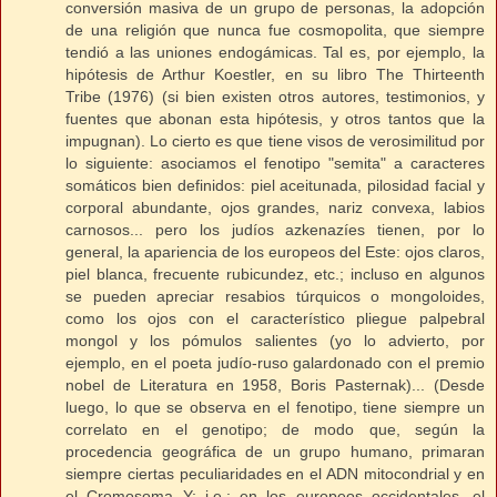
conversión masiva de un grupo de personas, la adopción
de una religión que nunca fue cosmopolita, que siempre
tendió a las uniones endogámicas. Tal es, por ejemplo, la
hipótesis de Arthur Koestler, en su libro The Thirteenth
Tribe (1976) (si bien existen otros autores, testimonios, y
fuentes que abonan esta hipótesis, y otros tantos que la
impugnan). Lo cierto es que tiene visos de verosimilitud por
lo siguiente: asociamos el fenotipo "semita" a caracteres
somáticos bien definidos: piel aceitunada, pilosidad facial y
corporal abundante, ojos grandes, nariz convexa, labios
carnosos... pero los judíos azkenazíes tienen, por lo
general, la apariencia de los europeos del Este: ojos claros,
piel blanca, frecuente rubicundez, etc.; incluso en algunos
se pueden apreciar resabios túrquicos o mongoloides,
como los ojos con el característico pliegue palpebral
mongol y los pómulos salientes (yo lo advierto, por
ejemplo, en el poeta judío-ruso galardonado con el premio
nobel de Literatura en 1958, Boris Pasternak)... (Desde
luego, lo que se observa en el fenotipo, tiene siempre un
correlato en el genotipo; de modo que, según la
procedencia geográfica de un grupo humano, primaran
siempre ciertas peculiaridades en el ADN mitocondrial y en
el Cromosoma Y; i.e.: en los europeos occidentales, el