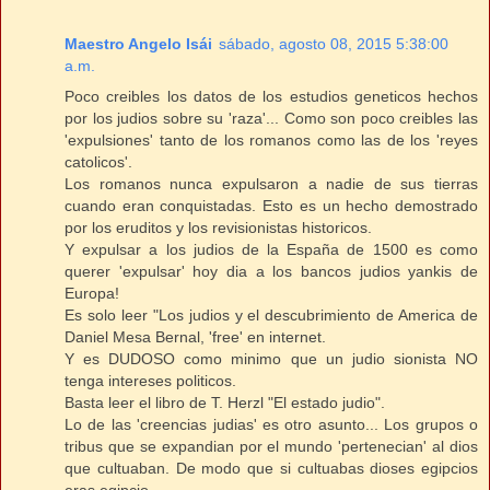
Maestro Angelo Isái
sábado, agosto 08, 2015 5:38:00
a.m.
Poco creibles los datos de los estudios geneticos hechos
por los judios sobre su 'raza'... Como son poco creibles las
'expulsiones' tanto de los romanos como las de los 'reyes
catolicos'.
Los romanos nunca expulsaron a nadie de sus tierras
cuando eran conquistadas. Esto es un hecho demostrado
por los eruditos y los revisionistas historicos.
Y expulsar a los judios de la España de 1500 es como
querer 'expulsar' hoy dia a los bancos judios yankis de
Europa!
Es solo leer "Los judios y el descubrimiento de America de
Daniel Mesa Bernal, 'free' en internet.
Y es DUDOSO como minimo que un judio sionista NO
tenga intereses politicos.
Basta leer el libro de T. Herzl "El estado judio".
Lo de las 'creencias judias' es otro asunto... Los grupos o
tribus que se expandian por el mundo 'pertenecian' al dios
que cultuaban. De modo que si cultuabas dioses egipcios