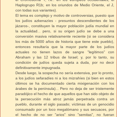
Haplogrupo R1b; en los oriundos de Medio Oriente, el J,
con todas sus variantes).
El tema es complejo y motivo de controversias, puesto que
los judíos azkenazíes - presuntos descendientes de los
jázaros-, constituyen la mayor población judía mundial en
la actualidad... pero, si su origen judío se debe a una
conversión masiva relativamente reciente (si se considera
los más de 5000 años de historia que tiene este pueblo),
entonces resultaría que la mayor parte de los judíos
actuales no tienen lazos de sangre "legítimos" con
Abraham y las 12 tribus de Israel; y, por lo tanto, su
condición de judíos queda sujeta a duda, por no decir
definitivamente impugnada.
Desde luego, la sospecha no sería extensiva, por lo pronto,
a los judíos sefaradíes ni a los mizrahíes (si bien en estos
últimos se ha documentado cierta mixigenación con los
árabes de la península)... Pero no deja de ser tristemente
paradójico el hecho de que aquellos que han sido objeto de
la persecución más atroz jamás perpetrada contra un
pueblo, durante el siglo pasado; víctimas de un genocidio
consumado por un loco megalómano y sus secuaces, por
el hecho de no ser "arios" sino "semitas", no fueran