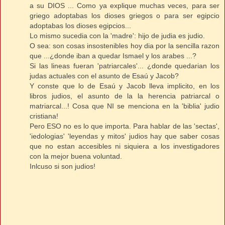
a su DIOS ... Como ya explique muchas veces, para ser
griego adoptabas los dioses griegos o para ser egipcio
adoptabas los dioses egipcios...
Lo mismo sucedia con la 'madre': hijo de judia es judio.
O sea: son cosas insostenibles hoy dia por la sencilla razon
que ...¿donde iban a quedar Ismael y los arabes ...?
Si las lineas fueran 'patriarcales'... ¿donde quedarian los
judas actuales con el asunto de Esaú y Jacob?
Y conste que lo de Esaú y Jacob lleva implicito, en los
libros judios, el asunto de la la herencia patriarcal o
matriarcal...! Cosa que NI se menciona en la 'biblia' judio
cristiana!
Pero ESO no es lo que importa. Para hablar de las 'sectas',
'iedologias' 'leyendas y mitos' judios hay que saber cosas
que no estan accesibles ni siquiera a los investigadores
con la mejor buena voluntad.
Inlcuso si son judios!