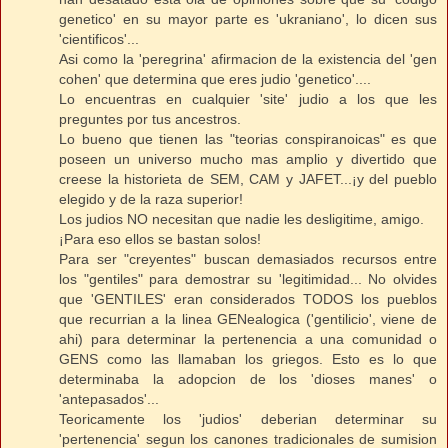
genetico' en su mayor parte es 'ukraniano', lo dicen sus
'cientificos'...
Asi como la 'peregrina' afirmacion de la existencia del 'gen
cohen' que determina que eres judio 'genetico'....
Lo encuentras en cualquier 'site' judio a los que les
preguntes por tus ancestros.
Lo bueno que tienen las "teorias conspiranoicas" es que
poseen un universo mucho mas amplio y divertido que
creese la historieta de SEM, CAM y JAFET...¡y del pueblo
elegido y de la raza superior!
Los judios NO necesitan que nadie les desligitime, amigo.
¡Para eso ellos se bastan solos!
Para ser "creyentes" buscan demasiados recursos entre
los "gentiles" para demostrar su 'legitimidad... No olvides
que 'GENTILES' eran considerados TODOS los pueblos
que recurrian a la linea GENealogica ('gentilicio', viene de
ahi) para determinar la pertenencia a una comunidad o
GENS como las llamaban los griegos. Esto es lo que
determinaba la adopcion de los 'dioses manes' o
'antepasados'...
Teoricamente los 'judios' deberian determinar su
'pertenencia' segun los canones tradicionales de sumision