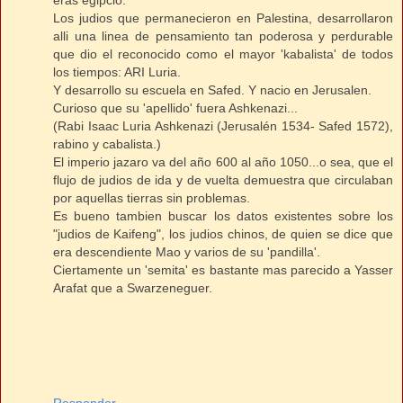
eras egipcio.
Los judios que permanecieron en Palestina, desarrollaron
alli una linea de pensamiento tan poderosa y perdurable
que dio el reconocido como el mayor 'kabalista' de todos
los tiempos: ARI Luria.
Y desarrollo su escuela en Safed. Y nacio en Jerusalen.
Curioso que su 'apellido' fuera Ashkenazi...
(Rabi Isaac Luria Ashkenazi (Jerusalén 1534- Safed 1572),
rabino y cabalista.)
El imperio jazaro va del año 600 al año 1050...o sea, que el
flujo de judios de ida y de vuelta demuestra que circulaban
por aquellas tierras sin problemas.
Es bueno tambien buscar los datos existentes sobre los
"judios de Kaifeng", los judios chinos, de quien se dice que
era descendiente Mao y varios de su 'pandilla'.
Ciertamente un 'semita' es bastante mas parecido a Yasser
Arafat que a Swarzeneguer.