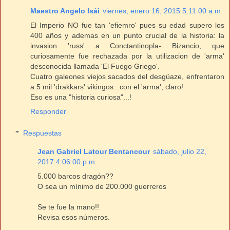
Maestro Angelo Isái
viernes, enero 16, 2015 5:11:00 a.m.
El Imperio NO fue tan 'efiemro' pues su edad supero los
400 años y ademas en un punto crucial de la historia: la
invasion 'russ' a Conctantinopla- Bizancio, que
curiosamente fue rechazada por la utilizacion de 'arma'
desconocida llamada 'El Fuego Griego'.
Cuatro galeones viejos sacados del desgüaze, enfrentaron
a 5 mil 'drakkars' vikingos...con el 'arma', claro!
Eso es una "historia curiosa"...!
Responder
Respuestas
Jean Gabriel Latour Bentancour
sábado, julio 22,
2017 4:06:00 p.m.
5.000 barcos dragón??
O sea un mínimo de 200.000 guerreros
Se te fue la mano!!
Revisa esos números.