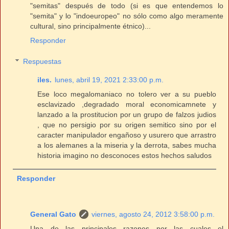
"semitas" después de todo (si es que entendemos lo
"semita" y lo "indoeuropeo" no sólo como algo meramente
cultural, sino principalmente étnico)...
Responder
Respuestas
iles.
lunes, abril 19, 2021 2:33:00 p.m.
Ese loco megalomaniaco no tolero ver a su pueblo
esclavizado ,degradado moral economicamnete y
lanzado a la prostitucion por un grupo de falzos judios
, que no persigio por su origen semitico sino por el
caracter manipulador engañoso y usurero que arrastro
a los alemanes a la miseria y la derrota, sabes mucha
historia imagino no desconoces estos hechos saludos
Responder
General Gato
viernes, agosto 24, 2012 3:58:00 p.m.
Una de las principales razones por las cuales el