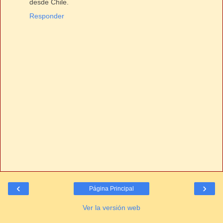
desde Chile.
Responder
‹
›
Página Principal
Ver la versión web